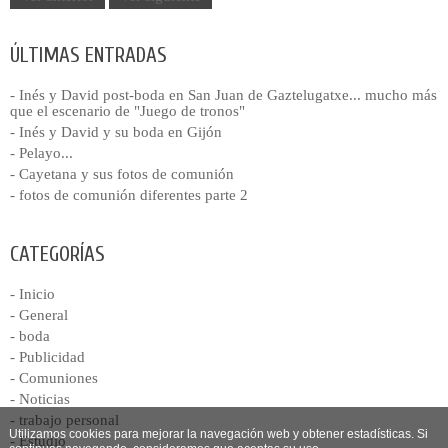
ÚLTIMAS ENTRADAS
- Inés y David post-boda en San Juan de Gaztelugatxe... mucho más
que el escenario de "Juego de tronos"
- Inés y David y su boda en Gijón
- Pelayo...
- Cayetana y sus fotos de comunión
- fotos de comunión diferentes parte 2
CATEGORÍAS
- Inicio
- General
- boda
- Publicidad
- Comuniones
- Noticias
- trabajo personal
Utilizamos cookies para mejorar la navegación web y obtener estadísticas. Si
- Estudio