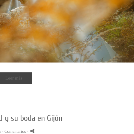
Leer más
d y su boda en Gijón
a
- Comentarios
-