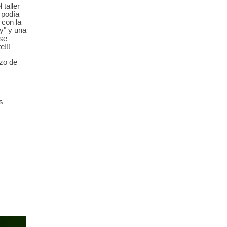
 taller
 podía
 con la
y" y una
 se
e!!!
azo de
s