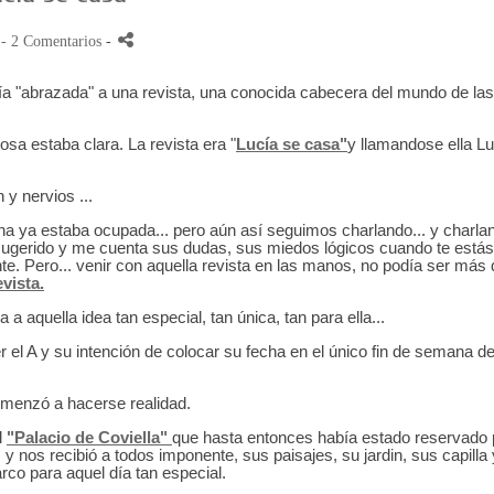
- 2 Comentarios
-
nía "abrazada" a una revista, una conocida cabecera del mundo de las
osa estaba clara. La revista era "
Lucía se casa"
y llamandose ella Lu
y nervios ...
cha ya estaba ocupada... pero aún así seguimos charlando... y charla
sugerido y me cuenta sus dudas, sus miedos lógicos cuando te estás
nte. Pero... venir con aquella revista en las manos, no podía ser más
vista.
 aquella idea tan especial, tan única, tan para ella...
el A y su intención de colocar su fecha en el único fin de semana d
comenzó a hacerse realidad.
l
"Palacio de Coviella"
que hasta entonces había estado reservado 
y nos recibió a todos imponente, sus paisajes, su jardin, sus capilla 
rco para aquel día tan especial.