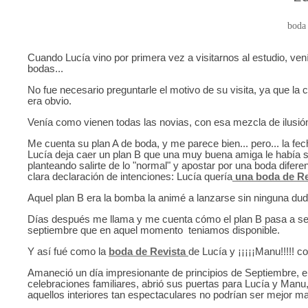
boda
Cuando Lucía vino por primera vez a visitarnos al estudio, ve
bodas...
No fue necesario preguntarle el motivo de su visita, ya que la c
era obvio.
Venía como vienen todas las novias, con esa mezcla de ilusión 
Me cuenta su plan A de boda, y me parece bien... pero... la fe
Lucía deja caer un plan B que una muy buena amiga le había 
planteando salirte de lo "normal" y apostar por una boda difere
clara declaración de intenciones: Lucía quería
una boda de Re
Aquel plan B era la bomba la animé a lanzarse sin ninguna duda a
Días después me llama y me cuenta cómo el plan B pasa a ser 
septiembre que en aquel momento teniamos disponible.
Y así fué como la
boda de Revista
de Lucía y ¡¡¡¡¡Manu!!!!! 
Amaneció un día impresionante de principios de Septiembre, e
celebraciones familiares, abrió sus puertas para Lucía y Manu, 
aquellos interiores tan espectaculares no podrían ser mejor ma