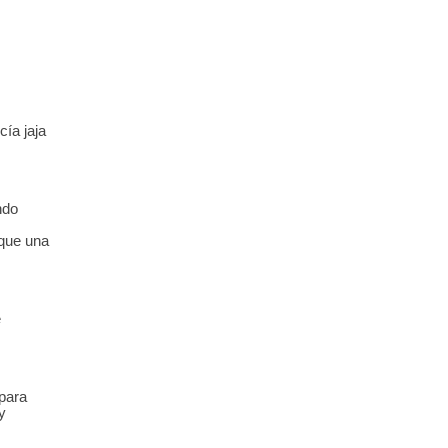
cía jaja
ndo
 que una
e
para
y