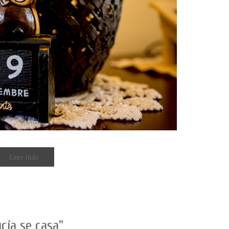
Leer más
cía se casa"