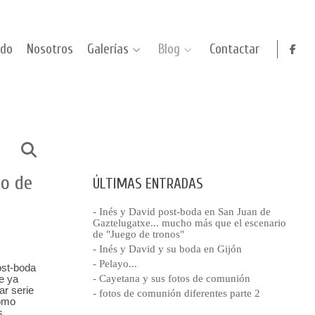
ido
Nosotros
Galerías
Blog
Contactar
io de
ÚLTIMAS ENTRADAS
- Inés y David post-boda en San Juan de
Gaztelugatxe... mucho más que el escenario
de "Juego de tronos"
- Inés y David y su boda en Gijón
- Pelayo...
ost-boda
e ya
- Cayetana y sus fotos de comunión
ar serie
- fotos de comunión diferentes parte 2
como
s