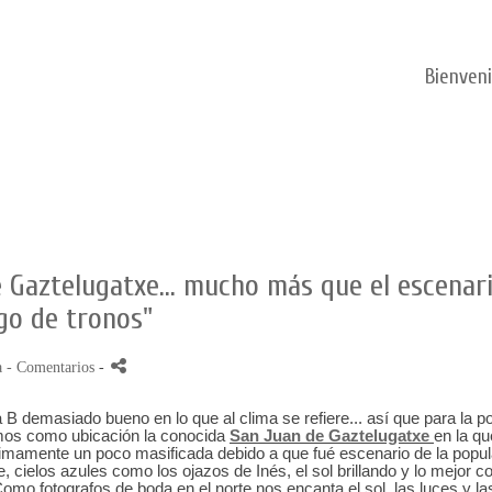
Bienven
 Gaztelugatxe... mucho más que el escenar
go de tronos"
a
- Comentarios
-
 B demasiado bueno en lo que al clima se refiere... así que para la p
gimos como ubicación la conocida
San Juan de Gaztelugatxe
en la qu
timamente un poco masificada debido a que fué escenario de la popul
e, cielos azules como los ojazos de Inés, el sol brillando y lo mejor 
omo fotografos de boda en el norte nos encanta el sol, las luces y la