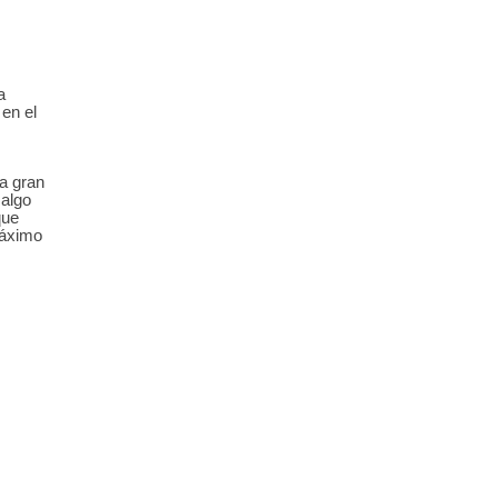
a
 en el
na gran
 algo
que
máximo