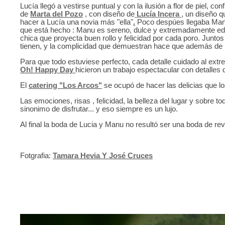
Lucía llegó a vestirse puntual y con la ilusión a flor de piel, c
de
Marta del Pozo
, con diseño de
Lucía Incera
, un diseño q
hacer a Lucía una novia más "ella"
.
Poco despúes llegaba Manu,
que está hecho : Manu es sereno, dulce y extremadamente ed
chica que proyecta buen rollo y felicidad por cada poro. Juntos
tienen, y la complicidad que demuestran hace que además de u
Para que todo estuviese perfecto, cada detalle cuidado al extr
Oh! Happy Day
hicieron un trabajo espectacular con detalles 
El
catering "Los Arcos"
se ocupó de hacer las delicias que lo
Las emociones, risas , felicidad, la belleza del lugar y sobre to
sinonimo de disfrutar... y eso siempre es un lujo.
Al final la boda de Lucia y Manu no resultó ser una boda de rev
Fotgrafia:
Tamara Hevia Y José Cruces