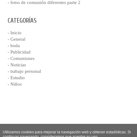
- fotos de comunión diferentes parte 2
CATEGORÍAS
- Inicio
- General
- boda
- Publicidad
- Comuniones
- Noticias
- trabajo personal
- Estudio
- Niños
Utilizamos cookies para mejorar la navegación web y obtener estadísticas. Si
continuas navegando, consideramos que aceptas su uso.