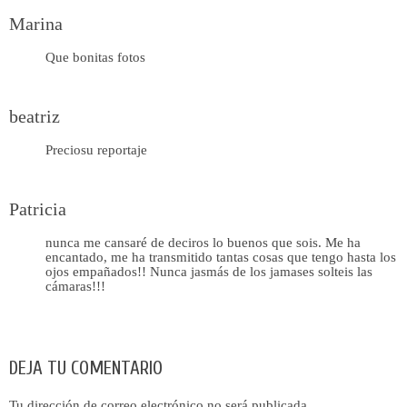
Marina
Que bonitas fotos
beatriz
Preciosu reportaje
Patricia
nunca me cansaré de deciros lo buenos que sois. Me ha
encantado, me ha transmitido tantas cosas que tengo hasta los
ojos empañados!! Nunca jasmás de los jamases solteis las
cámaras!!!
DEJA TU COMENTARIO
Tu dirección de correo electrónico no será publicada.