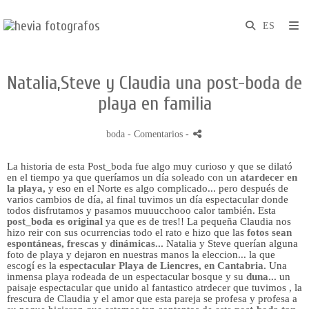
Natalia,Steve y Claudia una post-boda de
playa en familia
boda
- Comentarios
-
La historia de esta Post_boda fue algo muy curioso y que se dilató
en el tiempo ya que queríamos un día soleado con un
atardecer en
la playa,
y eso en el Norte es algo complicado... pero después de
varios cambios de día, al final tuvimos un día espectacular donde
todos disfrutamos y pasamos muuucchooo calor también. Esta
post_boda es original
ya que es de tres!! La pequeña Claudia nos
hizo reir con sus ocurrencias todo el rato e hizo que las
fotos sean
espontáneas, frescas y dinámicas...
Natalia y Steve querían alguna
foto de playa y dejaron en nuestras manos la eleccion... la que
escogí es la
espectacular Playa de Liencres, en Cantabria.
Una
inmensa playa rodeada de un espectacular bosque y su
duna...
un
paisaje espectacular que unido al fantastico atrdecer que tuvimos , la
frescura de Claudia y el amor que esta pareja se profesa y profesa a