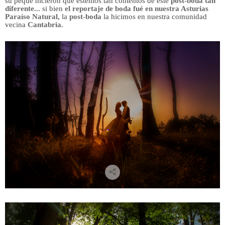
su peque hicieron que estemos tan contentos de este
post-boda tan
diferente...
si bien
el reportaje de boda fué en nuestra Asturias
Paraíso Natural,
la
post-boda
la hicimos en nuestra comunidad
vecina
Cantabria.