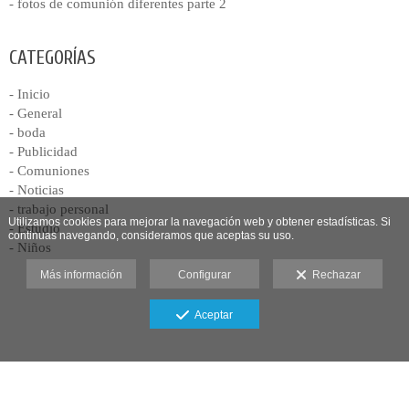
- fotos de comunión diferentes parte 2
CATEGORÍAS
- Inicio
- General
- boda
- Publicidad
- Comuniones
- Noticias
- trabajo personal
Utilizamos cookies para mejorar la navegación web y obtener estadísticas. Si
- Estudio
continuas navegando, consideramos que aceptas su uso.
- Niños
Más información
Configurar
Rechazar
Aceptar